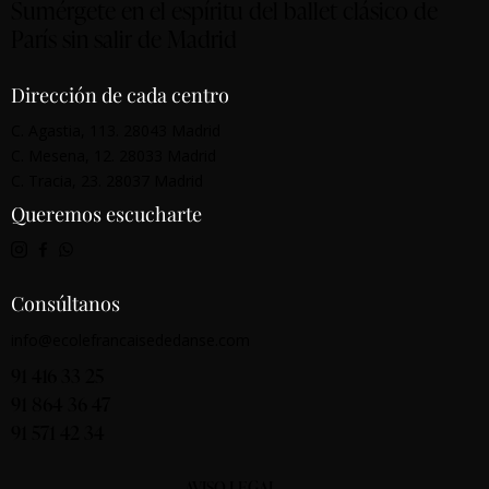
Sumérgete en el espíritu del ballet clásico de
París sin salir de Madrid
Dirección de cada centro
C. Agastia, 113. 28043 Madrid
C. Mesena, 12. 28033 Madrid
C. Tracia, 23. 28037 Madrid
Queremos escucharte
Consúltanos
info@ecolefrancaisededanse.com
91 416 33 25
91 864 36 47
91 571 42 34
AVISO LEGAL