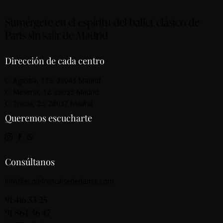
Sumérgete en el espíritu del ballet clásico de
París sin salir de Madrid
Dirección de cada centro
C. Agastia, 113. 28043 Madrid
C. Mesena, 12. 28033 Madrid
C. Tracia, 23. 28037 Madrid
Queremos escucharte
Consúltanos
info@ecolefrancaisededanse.com
91 416 33 25
91 864 36 47