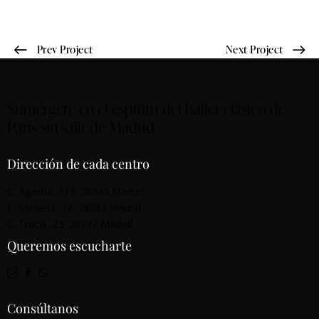
Prev Project
Next Project
Sumérgete en el espíritu del ballet clásico de
París sin salir de Madrid
Dirección de cada centro
C. Agastia, 113. 28043 Madrid
C. Mesena, 12. 28033 Madrid
C. Tracia, 23. 28037 Madrid
Queremos escucharte
Consúltanos