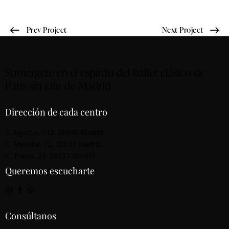
Prev Project
Next Project
Sumérgete en el espíritu del ballet clásico de
París sin salir de Madrid
Dirección de cada centro
C. Agastia, 113. 28043 Madrid
C. Mesena, 12. 28033 Madrid
C. Tracia, 23. 28037 Madrid
Queremos escucharte
Consúltanos