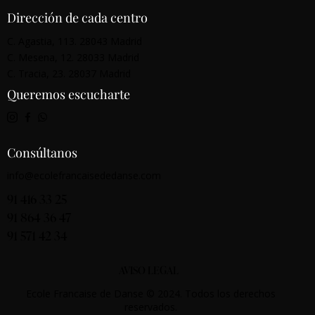
Dirección de cada centro
C. Agastia, 113. 28043 Madrid
C. Mesena, 12. 28033 Madrid
C. Tracia, 23. 28037 Madrid
Queremos escucharte
Consúltanos
info@ecolefrancaisededanse.com
91 416 33 25
91 864 36 47
91 571 42 34
AVISO LEGAL
Ecole Francaise de Danse © 2024. Todos los derechos
reservados.