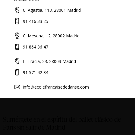
C. Agastia, 113. 28001 Madrid
91 416 33 25
C. Mesena, 12. 28002 Madrid
91 864 36 47
C. Tracia, 23. 28003 Madrid
91 571 42 34
info@ecolefrancaisededanse.com
Sumérgete en el espíritu del ballet clásico de
París sin salir de Madrid