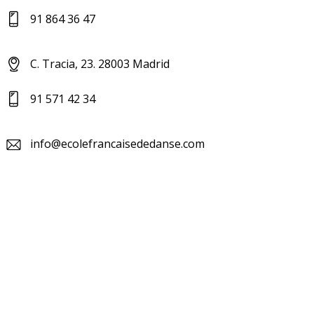
91 864 36 47
C. Tracia, 23. 28003 Madrid
91 571 42 34
info@ecolefrancaisededanse.com