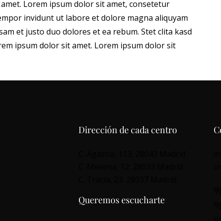
 amet. Lorem ipsum dolor sit amet, consetetur
tempor invidunt ut labore et dolore magna aliquyam
sam et justo duo dolores et ea rebum. Stet clita kasd
em ipsum dolor sit amet. Lorem ipsum dolor sit
Dirección de cada centro
C
C. Agastia, 113. 28043 Madrid
i
C. Mesena, 12. 28033 Madrid
o
C. Tracia, 23. 28037 Madrid
9
Queremos escucharte
9
9