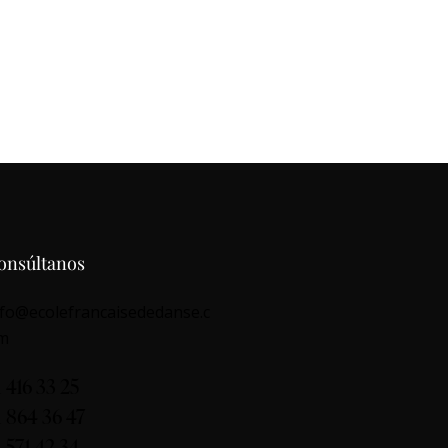
onsúltanos
nfo@ecolefrancaisededanse.c
m
1 416 33 25
1 864 36 47
1 571 42 34