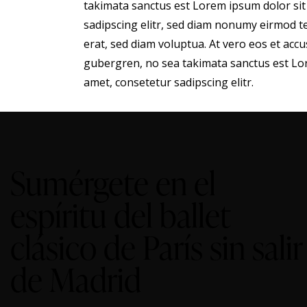
takimata sanctus est Lorem ipsum dolor sit
sadipscing elitr, sed diam nonumy eirmod 
erat, sed diam voluptua. At vero eos et accu
gubergren, no sea takimata sanctus est Lor
amet, consetetur sadipscing elitr.
Sumérgete en el
espíritu del ballet
clásico de París sin salir
de Madrid