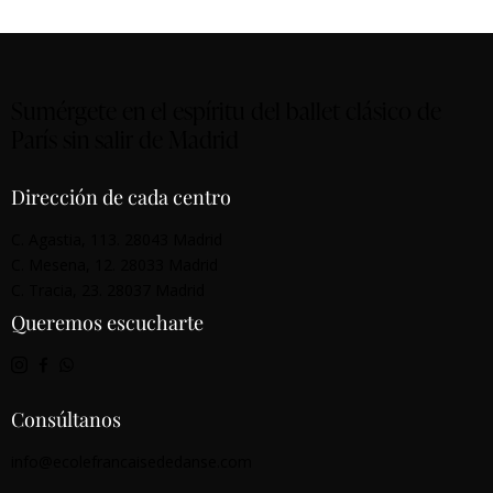
Sumérgete en el espíritu del ballet clásico de
París sin salir de Madrid
Dirección de cada centro
C. Agastia, 113. 28043 Madrid
C. Mesena, 12. 28033 Madrid
C. Tracia, 23. 28037 Madrid
Queremos escucharte
Consúltanos
info@ecolefrancaisededanse.com