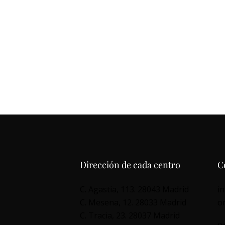
Dirección de cada centro
C
C. Agastia, 113. 28043 Madrid
i
C. Mesena, 12. 28033 Madrid
o
C. Tracia, 23. 28037 Madrid