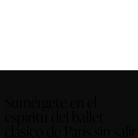
Sumérgete en el
espíritu del ballet
clásico de París sin salir