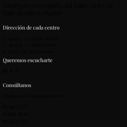
Sumérgete en el espíritu del ballet clásico de
París sin salir de Madrid
Dirección de cada centro
C. Agastia, 113. 28043 Madrid
C. Mesena, 12. 28033 Madrid
C. Tracia, 23. 28037 Madrid
Queremos escucharte
Consúltanos
info@ecolefrancaisededanse.com
91 416 33 25
91 864 36 47
91 571 42 34