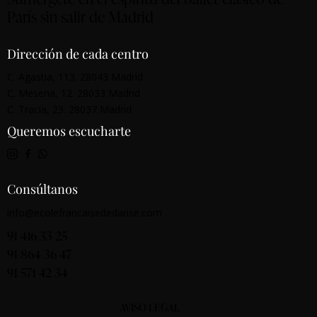
París sin salir de Madrid
Dirección de cada centro
C. Agastia, 113. 28043 Madrid
C. Mesena, 12. 28033 Madrid
C. Tracia, 23. 28037 Madrid
Queremos escucharte
Consúltanos
info@ecolefrancaisededanse.com
91 416 33 25
91 864 36 47
91 571 42 34
AVISO LEGAL