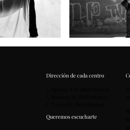
The drive
Contemporary
Dirección de cada centro
C
C. Agastia, 113. 28043 Madrid
i
C. Mesena, 12. 28033 Madrid
o
C. Tracia, 23. 28037 Madrid
9
Queremos escucharte
9
9