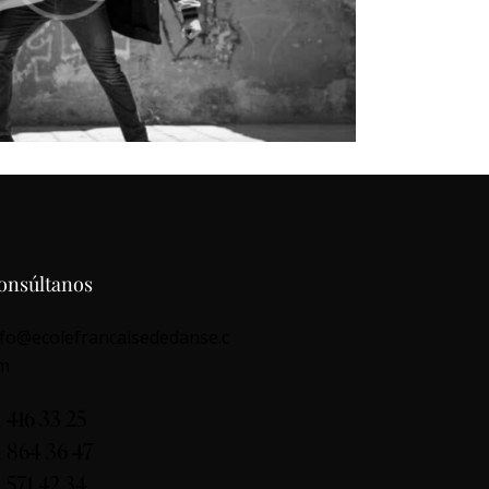
onsúltanos
nfo@ecolefrancaisededanse.c
m
1 416 33 25
1 864 36 47
1 571 42 34