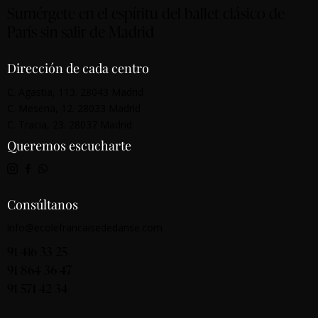
Sumérgete en el espíritu del ballet clásico de
París sin salir de Madrid
Dirección de cada centro
C. Agastia, 113. 28043 Madrid
C. Mesena, 12. 28033 Madrid
C. Tracia, 23. 28037 Madrid
Queremos escucharte
Consúltanos
info@ecolefrancaisededanse.com
91 416 33 25
91 864 36 47
91 571 42 34