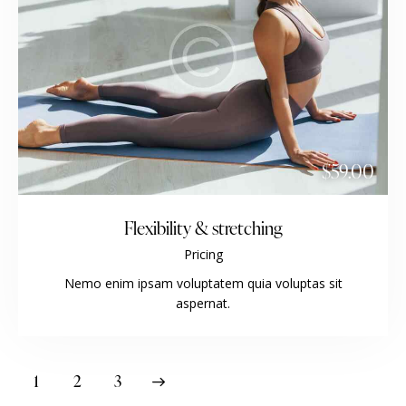
$59.00
Flexibility & stretching
Pricing
Nemo enim ipsam voluptatem quia voluptas sit
aspernat.
1
>
2
3