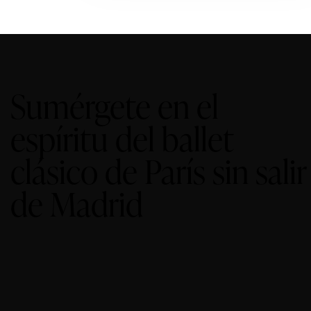
Sumérgete en el
espíritu del ballet
clásico de París sin salir
de Madrid