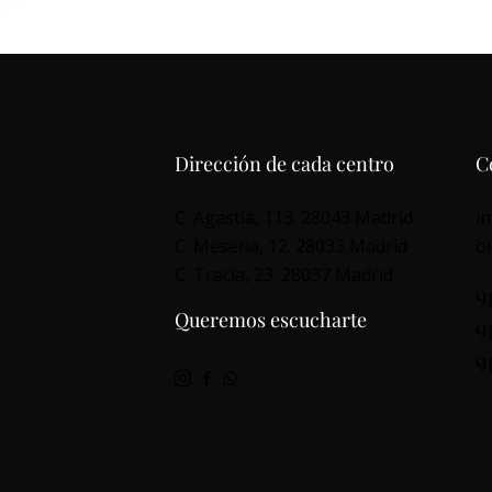
Dirección de cada centro
C
C. Agastia, 113. 28043 Madrid
i
C. Mesena, 12. 28033 Madrid
o
C. Tracia, 23. 28037 Madrid
9
Queremos escucharte
9
9