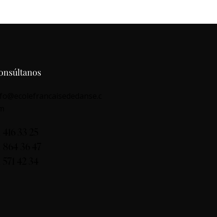
onsúltanos
nfo@ecolefrancaisededanse.c
m
1 416 33 25
1 864 36 47
1 571 42 34